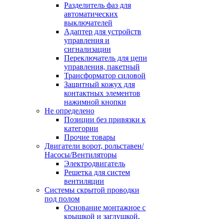
Разделитель фаз для
автоматических
выключателей
Адаптер для устройств
управления и
сигнализации
Переключатель для цепи
управления, пакетный
Трансформатор силовой
Защитный кожух для
контактных элементов
нажимной кнопки
Не определено
Позиции без привязки к
категории
Прочие товары
Двигатели ворот, рольставен/
Насосы/Вентиляторы
Электродвигатель
Решетка для систем
вентиляции
Системы скрытой проводки
под полом
Основание монтажное с
крышкой и заглушкой,