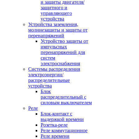
и защиты двигателя/
защитного и
управляющего
устройства
Устройства заземления,
молниезащиты и защиты от
перенапряжений
Устройство защиты от
импульсных
перенапряжений для
систем
электроснабжения
Системы распределения
электроэнергии/
распределительные
устройства
Блок
распределительный с
силовым выключателем
Реле
Блок-контакт с
выдержкой времени
Розетка-реле
Реле коммутационное
Реле времени