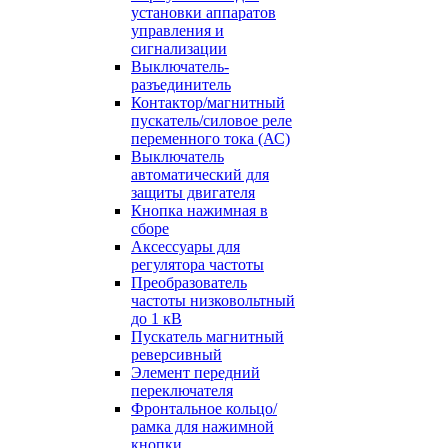
установки аппаратов
управления и
сигнализации
Выключатель-
разъединитель
Контактор/магнитный
пускатель/силовое реле
переменного тока (АС)
Выключатель
автоматический для
защиты двигателя
Кнопка нажимная в
сборе
Аксессуары для
регулятора частоты
Преобразователь
частоты низковольтный
до 1 кВ
Пускатель магнитный
реверсивный
Элемент передний
переключателя
Фронтальное кольцо/
рамка для нажимной
кнопки