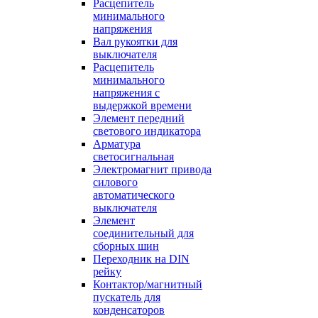
Расцепитель
минимального
напряжения
Вал рукоятки для
выключателя
Расцепитель
минимального
напряжения с
выдержкой времени
Элемент передний
светового индикатора
Арматура
светосигнальная
Электромагнит привода
силового
автоматического
выключателя
Элемент
соединительный для
сборных шин
Переходник на DIN
рейку
Контактор/магнитный
пускатель для
конденсаторов