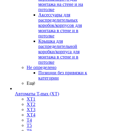
монтажа на стене и на
потолке
Аксессуары для
распределительных
коробок/корпусов для
монтажа в стене и в
потолке
Крышка для
распределительной
коробки/корпуса для
монтажа в стене и в
потолке
Не определено
Позиции без привязки к
категории
Ещё
Автоматы T-max (XT)
XT1
XT2
XT3
XT4
T4
T5
T6