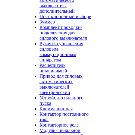
автоматического
выключателя
дополнительный
Пост кнопочный в сборе
Зуммер
Комплект проводки/
подключения для
силового выключателя
Рукоятка управления
силовым
коммутационным
аппаратом
Расцепитель
независимый
Привод для силовых
автоматических
выключателей
электрический
Устройство плавного
пуска
Клемма шинная
Контактор постоянного
тока
Контакторное реле
Модуль сигнальной