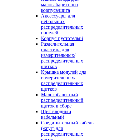
малогабаритного
корпуса/щита
Аксессуары для
небольших
распределительных
панелей
Корпус пустотелый
Разделительная
пластина для
измерительных/
распределительных
щитков
Крышка модулей для
измерительных/
распределительных
щитков
Малогабаритный
распределительный
щиток в сборе
Щит вводный
кабельный
Соединительный кабель
(жгут) для
распределительных
щитов