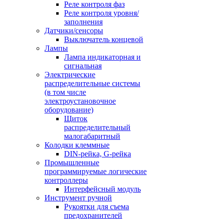
Реле контроля фаз
Реле контроля уровня/
заполнения
Датчики/сенсоры
Выключатель концевой
Лампы
Лампа индикаторная и
сигнальная
Электрические
распределительные системы
(в том числе
электроустановочное
оборудование)
Щиток
распределительный
малогабаритный
Колодки клеммные
DIN-рейка, G-рейка
Промышленные
программируемые логические
контроллеры
Интерфейсный модуль
Инструмент ручной
Рукоятки для съема
предохранителей