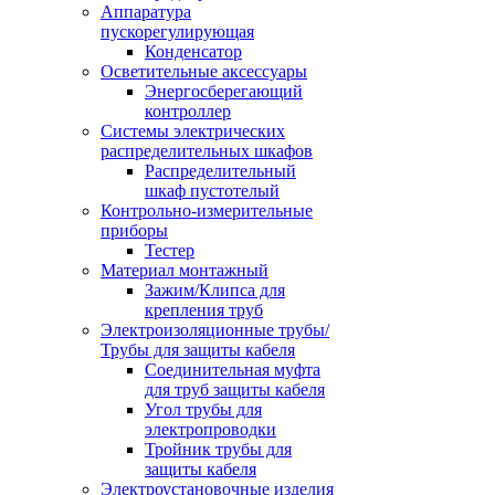
Аппаратура
пускорегулирующая
Конденсатор
Осветительные аксессуары
Энергосберегающий
контроллер
Системы электрических
распределительных шкафов
Распределительный
шкаф пустотелый
Контрольно-измерительные
приборы
Тестер
Материал монтажный
Зажим/Клипса для
крепления труб
Электроизоляционные трубы/
Трубы для защиты кабеля
Соединительная муфта
для труб защиты кабеля
Угол трубы для
электропроводки
Тройник трубы для
защиты кабеля
Электроустановочные изделия