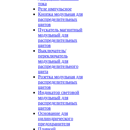
тока
Реле импульсное
Кнопка модульная для
распределительных
щитов
Пускатель магнитный
модульный для
распределительных
щитов
Выключатель/
переключатель
модульный для
распределительного
щита
Розетка модульная для
распределительных
щитов
Индикатор световой
модульный для
распределительных
щитов
Основание для
цилиндрического
предохранителя
Плавкий