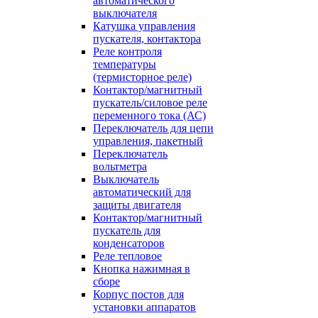
автоматического
выключателя
Катушка управления
пускателя, контактора
Реле контроля
температуры
(термисторное реле)
Контактор/магнитный
пускатель/силовое реле
переменного тока (АС)
Переключатель для цепи
управления, пакетный
Переключатель
вольтметра
Выключатель
автоматический для
защиты двигателя
Контактор/магнитный
пускатель для
конденсаторов
Реле тепловое
Кнопка нажимная в
сборе
Корпус постов для
установки аппаратов