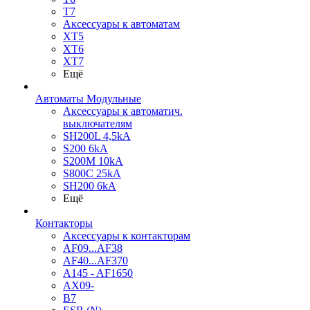
T7
Аксессуары к автоматам
XT5
XT6
XT7
Ещё
Автоматы Модульные
Аксессуары к автоматич.
выключателям
SH200L 4,5kA
S200 6kA
S200M 10kA
S800C 25kA
SH200 6kA
Ещё
Контакторы
Аксессуары к контакторам
AF09...AF38
AF40...AF370
A145 - AF1650
AX09-
B7