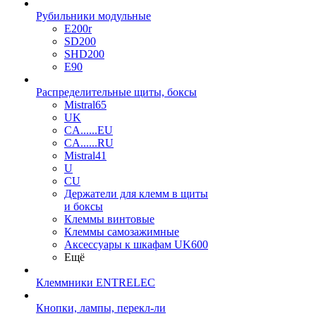
Рубильники модульные
E200r
SD200
SHD200
E90
Распределительные щиты, боксы
Mistral65
UK
CA......EU
CA......RU
Mistral41
U
CU
Держатели для клемм в щиты
и боксы
Клеммы винтовые
Клеммы самозажимные
Аксессуары к шкафам UK600
Ещё
Клеммники ENTRELEC
Кнопки, лампы, перекл-ли