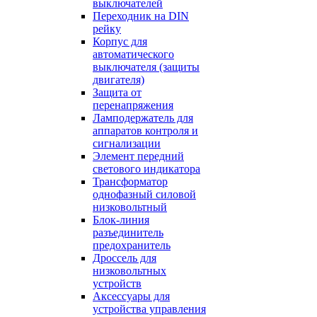
выключателей
Переходник на DIN
рейку
Корпус для
автоматического
выключателя (защиты
двигателя)
Защита от
перенапряжения
Ламподержатель для
аппаратов контроля и
сигнализации
Элемент передний
светового индикатора
Трансформатор
однофазный силовой
низковольтный
Блок-линия
разъединитель
предохранитель
Дроссель для
низковольтных
устройств
Аксессуары для
устройства управления