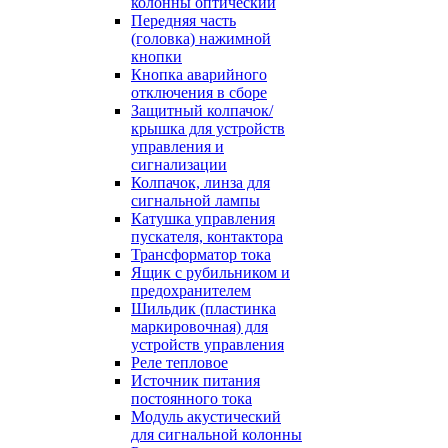
колонны оптический
Передняя часть
(головка) нажимной
кнопки
Кнопка аварийного
отключения в сборе
Защитный колпачок/
крышка для устройств
управления и
сигнализации
Колпачок, линза для
сигнальной лампы
Катушка управления
пускателя, контактора
Трансформатор тока
Ящик с рубильником и
предохранителем
Шильдик (пластинка
маркировочная) для
устройств управления
Реле тепловое
Источник питания
постоянного тока
Модуль акустический
для сигнальной колонны