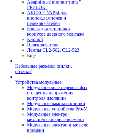
Аварийные кнопки типа "
ГРИБОК"
АКСЕССУАРЫ для
кнопок,лампочек и
переключателей
Боксы для установки
корпусов дверного монтажа
Кнопки
Переключатели
Лампы CL2-502, CL2-523
Ещё
Кабельные разъемы (вилки,
розетки)
Устройства модульные
Модульное реле перекоса фаз
и падения напряжения,
контроля изоляции
Модульные лампы и кнопки
Модульные устройства Pro-M
Модульные электро-
механические реле времени
Модульные электронные реле
времени