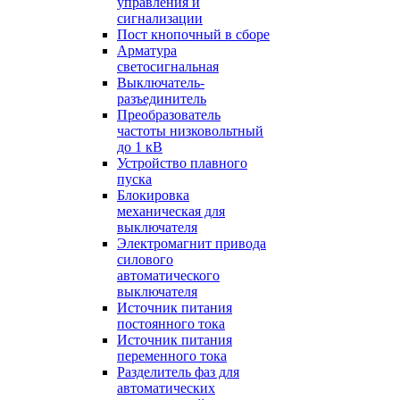
управления и
сигнализации
Пост кнопочный в сборе
Арматура
светосигнальная
Выключатель-
разъединитель
Преобразователь
частоты низковольтный
до 1 кВ
Устройство плавного
пуска
Блокировка
механическая для
выключателя
Электромагнит привода
силового
автоматического
выключателя
Источник питания
постоянного тока
Источник питания
переменного тока
Разделитель фаз для
автоматических