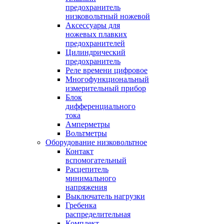
предохранитель
низковольтный ножевой
Аксессуары для
ножевых плавких
предохранителей
Цилиндрический
предохранитель
Реле времени цифровое
Многофункциональный
измерительный прибор
Блок
дифференциального
тока
Амперметры
Вольтметры
Оборудование низковольтное
Контакт
вспомогательный
Расцепитель
минимального
напряжения
Выключатель нагрузки
Гребенка
распределительная
Комплект