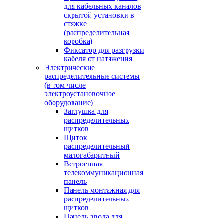
для кабельных каналов
скрытой установки в
стяжке
(распределительная
коробка)
Фиксатор для разгрузки
кабеля от натяжения
Электрические
распределительные системы
(в том числе
электроустановочное
оборудование)
Заглушка для
распределительных
щитков
Щиток
распределительный
малогабаритный
Встроенная
телекоммуникационная
панель
Панель монтажная для
распределительных
щитков
Панель ввода для