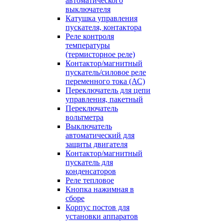
автоматического
выключателя
Катушка управления
пускателя, контактора
Реле контроля
температуры
(термисторное реле)
Контактор/магнитный
пускатель/силовое реле
переменного тока (АС)
Переключатель для цепи
управления, пакетный
Переключатель
вольтметра
Выключатель
автоматический для
защиты двигателя
Контактор/магнитный
пускатель для
конденсаторов
Реле тепловое
Кнопка нажимная в
сборе
Корпус постов для
установки аппаратов