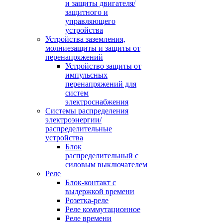
и защиты двигателя/
защитного и
управляющего
устройства
Устройства заземления,
молниезащиты и защиты от
перенапряжений
Устройство защиты от
импульсных
перенапряжений для
систем
электроснабжения
Системы распределения
электроэнергии/
распределительные
устройства
Блок
распределительный с
силовым выключателем
Реле
Блок-контакт с
выдержкой времени
Розетка-реле
Реле коммутационное
Реле времени