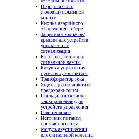
колонны оптический
Передняя часть
(головка) нажимной
кнопки
Кнопка аварийного
отключения в сборе
Защитный колпачок/
крышка для устройств
управления и
сигнализации
Колпачок, линза для
сигнальной лампы
Катушка управления
пускателя, контактора
Трансформатор тока
Ящик с рубильником и
предохранителем
Шильдик (пластинка
маркировочная) для
устройств управления
Реле тепловое
Источник питания
постоянного тока
Модуль акустический
для сигнальной колонны