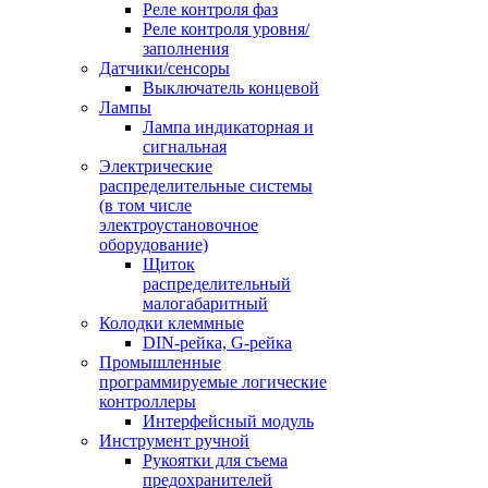
Реле контроля фаз
Реле контроля уровня/
заполнения
Датчики/сенсоры
Выключатель концевой
Лампы
Лампа индикаторная и
сигнальная
Электрические
распределительные системы
(в том числе
электроустановочное
оборудование)
Щиток
распределительный
малогабаритный
Колодки клеммные
DIN-рейка, G-рейка
Промышленные
программируемые логические
контроллеры
Интерфейсный модуль
Инструмент ручной
Рукоятки для съема
предохранителей