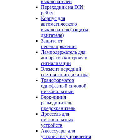
выключателей
Переходник на DIN
рейку
Корпус для
автоматического
выключателя (защиты
двигателя)
Защита от
перенапряжения
Ламподержатель для
аппаратов контроля и
сигнализации
Элемент передний
светового индикатора
Трансформатор
однофазный силовой
низковольтный
Блок-линия
разъединитель
предохранитель
Дроссель для
низковольтных
устройств
Аксессуары для
устройства управления