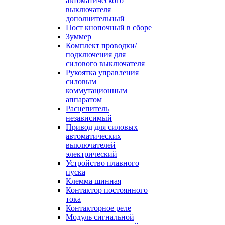
автоматического
выключателя
дополнительный
Пост кнопочный в сборе
Зуммер
Комплект проводки/
подключения для
силового выключателя
Рукоятка управления
силовым
коммутационным
аппаратом
Расцепитель
независимый
Привод для силовых
автоматических
выключателей
электрический
Устройство плавного
пуска
Клемма шинная
Контактор постоянного
тока
Контакторное реле
Модуль сигнальной