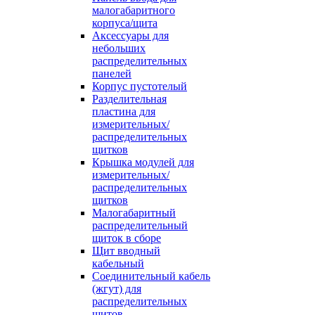
малогабаритного
корпуса/щита
Аксессуары для
небольших
распределительных
панелей
Корпус пустотелый
Разделительная
пластина для
измерительных/
распределительных
щитков
Крышка модулей для
измерительных/
распределительных
щитков
Малогабаритный
распределительный
щиток в сборе
Щит вводный
кабельный
Соединительный кабель
(жгут) для
распределительных
щитов