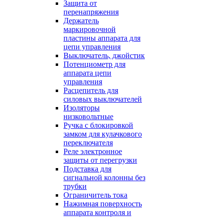
Защита от
перенапряжения
Держатель
маркировочной
пластины аппарата для
цепи управления
Выключатель, джойстик
Потенциометр для
аппарата цепи
управления
Расцепитель для
силовых выключателей
Изоляторы
низковольтные
Ручка с блокировкой
замком для кулачкового
переключателя
Реле электронное
защиты от перегрузки
Подставка для
сигнальной колонны без
трубки
Ограничитель тока
Нажимная поверхность
аппарата контроля и