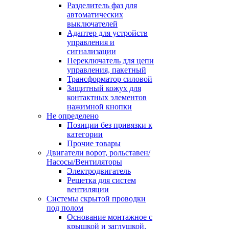
Разделитель фаз для
автоматических
выключателей
Адаптер для устройств
управления и
сигнализации
Переключатель для цепи
управления, пакетный
Трансформатор силовой
Защитный кожух для
контактных элементов
нажимной кнопки
Не определено
Позиции без привязки к
категории
Прочие товары
Двигатели ворот, рольставен/
Насосы/Вентиляторы
Электродвигатель
Решетка для систем
вентиляции
Системы скрытой проводки
под полом
Основание монтажное с
крышкой и заглушкой,