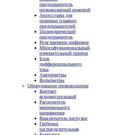
предохранитель
низковольтный ножевой
Аксессуары для
ножевых плавких
предохранителей
Цилиндрический
предохранитель
Реле времени цифровое
Многофункциональный
измерительный прибор
Блок
дифференциального
тока
Амперметры
Вольтметры
Оборудование низковольтное
Контакт
вспомогательный
Расцепитель
минимального
напряжения
Выключатель нагрузки
Гребенка
распределительная
Комплект