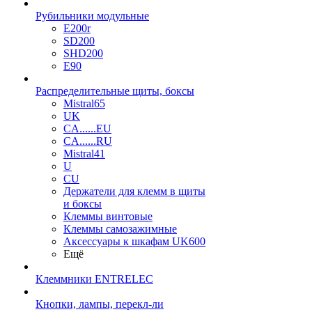
Рубильники модульные
E200r
SD200
SHD200
E90
Распределительные щиты, боксы
Mistral65
UK
CA......EU
CA......RU
Mistral41
U
CU
Держатели для клемм в щиты
и боксы
Клеммы винтовые
Клеммы самозажимные
Аксессуары к шкафам UK600
Ещё
Клеммники ENTRELEC
Кнопки, лампы, перекл-ли