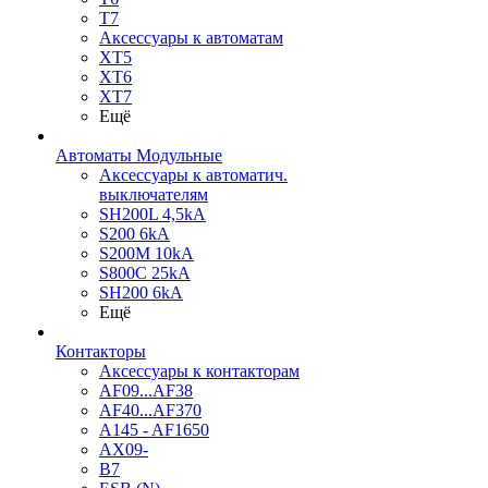
T7
Аксессуары к автоматам
XT5
XT6
XT7
Ещё
Автоматы Модульные
Аксессуары к автоматич.
выключателям
SH200L 4,5kA
S200 6kA
S200M 10kA
S800C 25kA
SH200 6kA
Ещё
Контакторы
Аксессуары к контакторам
AF09...AF38
AF40...AF370
A145 - AF1650
AX09-
B7