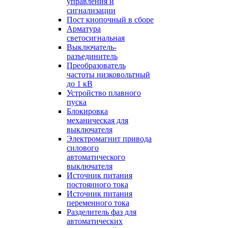
управления и
сигнализации
Пост кнопочный в сборе
Арматура
светосигнальная
Выключатель-
разъединитель
Преобразователь
частоты низковольтный
до 1 кВ
Устройство плавного
пуска
Блокировка
механическая для
выключателя
Электромагнит привода
силового
автоматического
выключателя
Источник питания
постоянного тока
Источник питания
переменного тока
Разделитель фаз для
автоматических