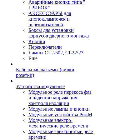
Аварийные кнопки типа "
ГРИБОК"
АКСЕССУАРЫ для
кнопок,лампочек и
переключателей
Боксы для установки
корпусов дверного монтажа
Кнопки
Переключатели
Лампы CL2-502, CL2-523
Ещё
Кабельные разъемы (вилки,
розетки)
Устройства модульные
Модульное реле перекоса фаз
и падения напряжения,
контроля изоляции
Модульные лампы и кнопки
Модульные устройства Pro-M
Модульные электро-
механические реле времени
Модульные электронные реле
времени