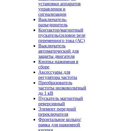
установки аппаратов
управления и
сигнализации
Выключатель-
разъединитель
Контактор/магнитный
пускатель/силовое реле
переменного тока (АС)
Выключатель
автоматический для
защиты двигателя
Кнопка нажимная в
сборе
Аксессуары для
регулятора частоты
Преобразователь
частоты низковольтный
до 1 кВ
Пускатель магнитный
реверсивный
Элемент передний
переключателя
Фронтальное кольцо/
рамка для нажимной
кнопки