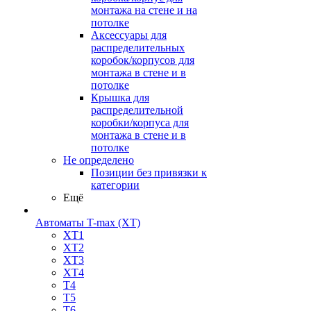
монтажа на стене и на
потолке
Аксессуары для
распределительных
коробок/корпусов для
монтажа в стене и в
потолке
Крышка для
распределительной
коробки/корпуса для
монтажа в стене и в
потолке
Не определено
Позиции без привязки к
категории
Ещё
Автоматы T-max (XT)
XT1
XT2
XT3
XT4
T4
T5
T6