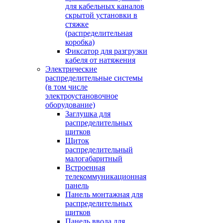
для кабельных каналов
скрытой установки в
стяжке
(распределительная
коробка)
Фиксатор для разгрузки
кабеля от натяжения
Электрические
распределительные системы
(в том числе
электроустановочное
оборудование)
Заглушка для
распределительных
щитков
Щиток
распределительный
малогабаритный
Встроенная
телекоммуникационная
панель
Панель монтажная для
распределительных
щитков
Панель ввода для