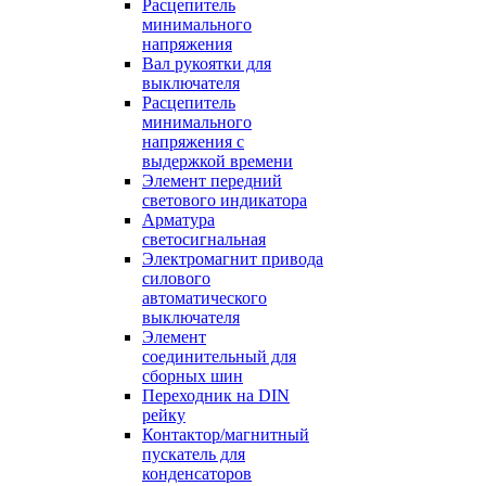
Расцепитель
минимального
напряжения
Вал рукоятки для
выключателя
Расцепитель
минимального
напряжения с
выдержкой времени
Элемент передний
светового индикатора
Арматура
светосигнальная
Электромагнит привода
силового
автоматического
выключателя
Элемент
соединительный для
сборных шин
Переходник на DIN
рейку
Контактор/магнитный
пускатель для
конденсаторов