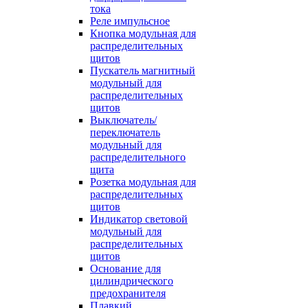
тока
Реле импульсное
Кнопка модульная для
распределительных
щитов
Пускатель магнитный
модульный для
распределительных
щитов
Выключатель/
переключатель
модульный для
распределительного
щита
Розетка модульная для
распределительных
щитов
Индикатор световой
модульный для
распределительных
щитов
Основание для
цилиндрического
предохранителя
Плавкий