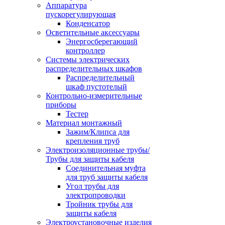
Аппаратура
пускорегулирующая
Конденсатор
Осветительные аксессуары
Энергосберегающий
контроллер
Системы электрических
распределительных шкафов
Распределительный
шкаф пустотелый
Контрольно-измерительные
приборы
Тестер
Материал монтажный
Зажим/Клипса для
крепления труб
Электроизоляционные трубы/
Трубы для защиты кабеля
Соединительная муфта
для труб защиты кабеля
Угол трубы для
электропроводки
Тройник трубы для
защиты кабеля
Электроустановочные изделия