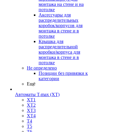
монтажа на стене и на
потолке
Аксессуары для
распределительных
коробок/корпусов для
монтажа в стене и в
потолке
Крышка для
распределительной
коробки/корпуса для
монтажа в стене и в
потолке
Не определено
Позиции без привязки к
категории
Ещё
Автоматы T-max (XT)
XT1
XT2
XT3
XT4
T4
T5
T6