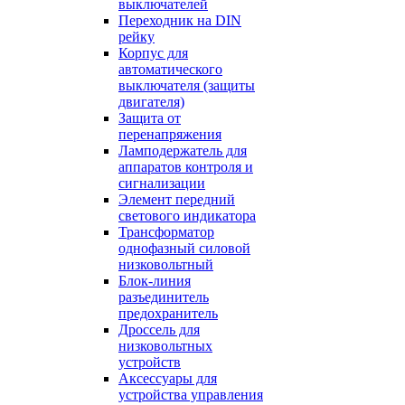
выключателей
Переходник на DIN
рейку
Корпус для
автоматического
выключателя (защиты
двигателя)
Защита от
перенапряжения
Ламподержатель для
аппаратов контроля и
сигнализации
Элемент передний
светового индикатора
Трансформатор
однофазный силовой
низковольтный
Блок-линия
разъединитель
предохранитель
Дроссель для
низковольтных
устройств
Аксессуары для
устройства управления