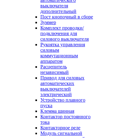
автоматического
выключателя
дополнительный
Пост кнопочный в сборе
Зуммер
Комплект проводки/
подключения для
силового выключателя
Рукоятка управления
силовым
коммутационным
аппаратом
Расцепитель
независимый
Привод для силовых
автоматических
выключателей
электрический
Устройство плавного
пуска
Клемма шинная
Контактор постоянного
тока
Контакторное реле
Модуль сигнальной