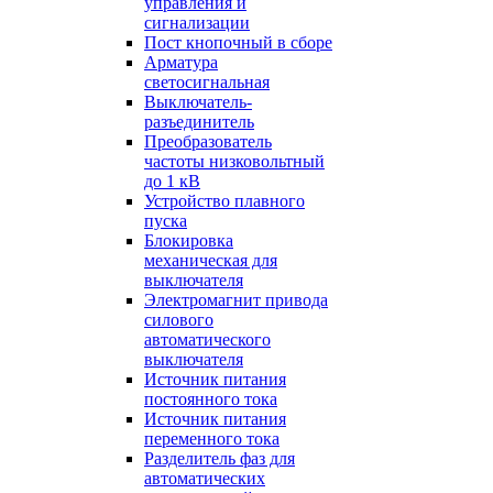
управления и
сигнализации
Пост кнопочный в сборе
Арматура
светосигнальная
Выключатель-
разъединитель
Преобразователь
частоты низковольтный
до 1 кВ
Устройство плавного
пуска
Блокировка
механическая для
выключателя
Электромагнит привода
силового
автоматического
выключателя
Источник питания
постоянного тока
Источник питания
переменного тока
Разделитель фаз для
автоматических