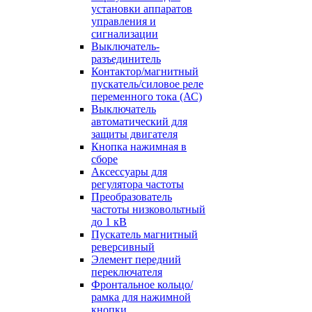
установки аппаратов
управления и
сигнализации
Выключатель-
разъединитель
Контактор/магнитный
пускатель/силовое реле
переменного тока (АС)
Выключатель
автоматический для
защиты двигателя
Кнопка нажимная в
сборе
Аксессуары для
регулятора частоты
Преобразователь
частоты низковольтный
до 1 кВ
Пускатель магнитный
реверсивный
Элемент передний
переключателя
Фронтальное кольцо/
рамка для нажимной
кнопки