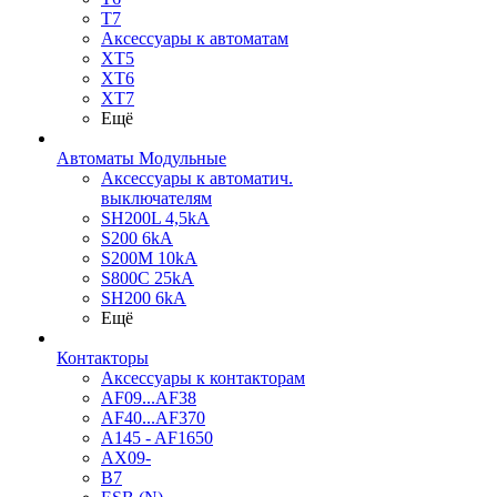
T7
Аксессуары к автоматам
XT5
XT6
XT7
Ещё
Автоматы Модульные
Аксессуары к автоматич.
выключателям
SH200L 4,5kA
S200 6kA
S200M 10kA
S800C 25kA
SH200 6kA
Ещё
Контакторы
Аксессуары к контакторам
AF09...AF38
AF40...AF370
A145 - AF1650
AX09-
B7