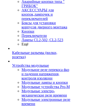
Аварийные кнопки типа "
ГРИБОК"
АКСЕССУАРЫ для
кнопок,лампочек и
переключателей
Боксы для установки
корпусов дверного монтажа
Кнопки
Переключатели
Лампы CL2-502, CL2-523
Ещё
Кабельные разъемы (вилки,
розетки)
Устройства модульные
Модульное реле перекоса фаз
и падения напряжения,
контроля изоляции
Модульные лампы и кнопки
Модульные устройства Pro-M
Модульные электро-
механические реле времени
Модульные электронные реле
времени