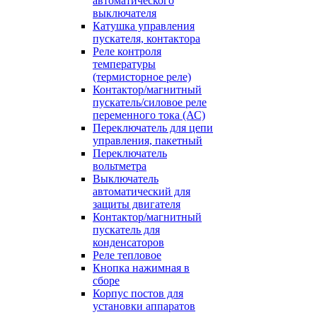
автоматического
выключателя
Катушка управления
пускателя, контактора
Реле контроля
температуры
(термисторное реле)
Контактор/магнитный
пускатель/силовое реле
переменного тока (АС)
Переключатель для цепи
управления, пакетный
Переключатель
вольтметра
Выключатель
автоматический для
защиты двигателя
Контактор/магнитный
пускатель для
конденсаторов
Реле тепловое
Кнопка нажимная в
сборе
Корпус постов для
установки аппаратов