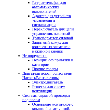
Разделитель фаз для
автоматических
выключателей
Адаптер для устройств
управления и
сигнализации
Переключатель для цепи
управления, пакетный
Трансформатор силовой
Защитный кожух для
контактных элементов
нажимной кнопки
Не определено
Позиции без привязки к
категории
Прочие товары
Двигатели ворот, рольставен/
Насосы/Вентиляторы
Электродвигатель
Решетка для систем
вентиляции
Системы скрытой проводки
под полом
Основание монтажное с
крышкой и заглушкой,