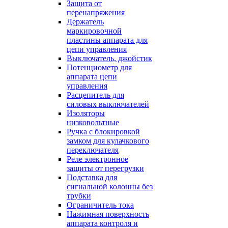
Защита от
перенапряжения
Держатель
маркировочной
пластины аппарата для
цепи управления
Выключатель, джойстик
Потенциометр для
аппарата цепи
управления
Расцепитель для
силовых выключателей
Изоляторы
низковольтные
Ручка с блокировкой
замком для кулачкового
переключателя
Реле электронное
защиты от перегрузки
Подставка для
сигнальной колонны без
трубки
Ограничитель тока
Нажимная поверхность
аппарата контроля и