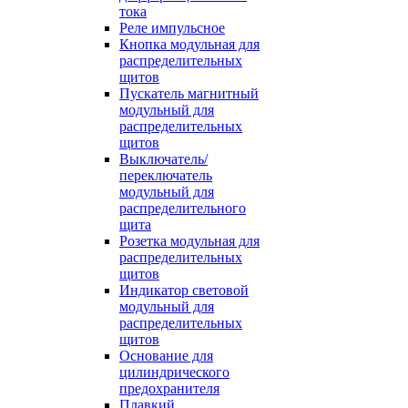
тока
Реле импульсное
Кнопка модульная для
распределительных
щитов
Пускатель магнитный
модульный для
распределительных
щитов
Выключатель/
переключатель
модульный для
распределительного
щита
Розетка модульная для
распределительных
щитов
Индикатор световой
модульный для
распределительных
щитов
Основание для
цилиндрического
предохранителя
Плавкий