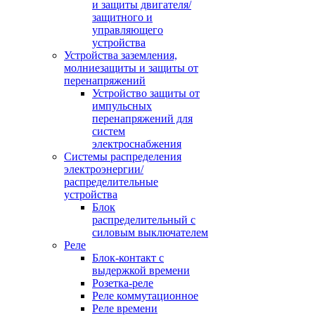
и защиты двигателя/
защитного и
управляющего
устройства
Устройства заземления,
молниезащиты и защиты от
перенапряжений
Устройство защиты от
импульсных
перенапряжений для
систем
электроснабжения
Системы распределения
электроэнергии/
распределительные
устройства
Блок
распределительный с
силовым выключателем
Реле
Блок-контакт с
выдержкой времени
Розетка-реле
Реле коммутационное
Реле времени