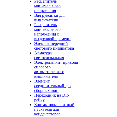
Расцепитель
минимального
напряжения
Вал рукоятки для
выключателя
Расцепитель
минимального
напряжения с
выдержкой времени
Элемент передний
светового индикатора
Арматура
светосигнальная
Электромагнит привода
силового
автоматического
выключателя
Элемент
соединительный для
сборных шин
Переходник на DIN
рейку
Контактор/магнитный
пускатель для
конденсаторов