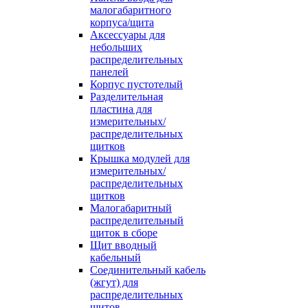
малогабаритного
корпуса/щита
Аксессуары для
небольших
распределительных
панелей
Корпус пустотелый
Разделительная
пластина для
измерительных/
распределительных
щитков
Крышка модулей для
измерительных/
распределительных
щитков
Малогабаритный
распределительный
щиток в сборе
Щит вводный
кабельный
Соединительный кабель
(жгут) для
распределительных
щитов