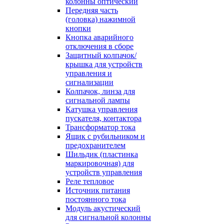
колонны оптический
Передняя часть
(головка) нажимной
кнопки
Кнопка аварийного
отключения в сборе
Защитный колпачок/
крышка для устройств
управления и
сигнализации
Колпачок, линза для
сигнальной лампы
Катушка управления
пускателя, контактора
Трансформатор тока
Ящик с рубильником и
предохранителем
Шильдик (пластинка
маркировочная) для
устройств управления
Реле тепловое
Источник питания
постоянного тока
Модуль акустический
для сигнальной колонны