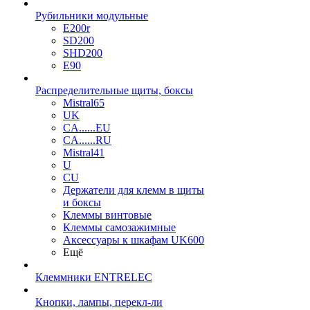
Рубильники модульные
E200r
SD200
SHD200
E90
Распределительные щиты, боксы
Mistral65
UK
CA......EU
CA......RU
Mistral41
U
CU
Держатели для клемм в щиты
и боксы
Клеммы винтовые
Клеммы самозажимные
Аксессуары к шкафам UK600
Ещё
Клеммники ENTRELEC
Кнопки, лампы, перекл-ли