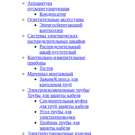
Аппаратура
пускорегулирующая
Конденсатор
Осветительные аксессуары
Энергосберегающий
контроллер
Системы электрических
распределительных шкафов
Распределительный
шкаф пустотелый
Контрольно-измерительные
приборы
Тестер
Материал монтажный
Зажим/Клипса для
крепления труб
Электроизоляционные трубы/
Трубы для защиты кабеля
Соединительная муфта
для труб защиты кабеля
Угол трубы для
электропроводки
Тройник трубы для
защиты кабеля
Электроустановочные изделия