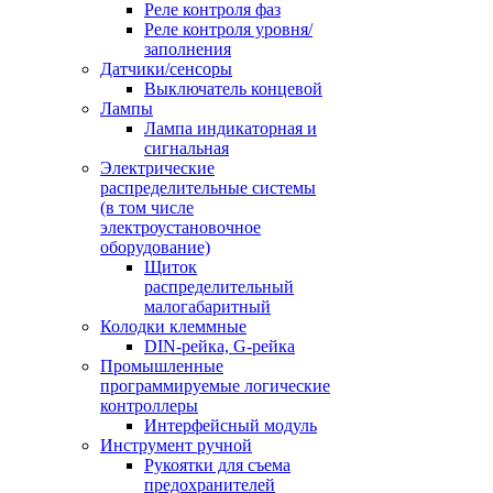
Реле контроля фаз
Реле контроля уровня/
заполнения
Датчики/сенсоры
Выключатель концевой
Лампы
Лампа индикаторная и
сигнальная
Электрические
распределительные системы
(в том числе
электроустановочное
оборудование)
Щиток
распределительный
малогабаритный
Колодки клеммные
DIN-рейка, G-рейка
Промышленные
программируемые логические
контроллеры
Интерфейсный модуль
Инструмент ручной
Рукоятки для съема
предохранителей