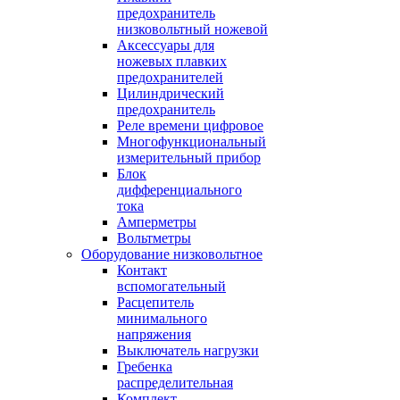
предохранитель
низковольтный ножевой
Аксессуары для
ножевых плавких
предохранителей
Цилиндрический
предохранитель
Реле времени цифровое
Многофункциональный
измерительный прибор
Блок
дифференциального
тока
Амперметры
Вольтметры
Оборудование низковольтное
Контакт
вспомогательный
Расцепитель
минимального
напряжения
Выключатель нагрузки
Гребенка
распределительная
Комплект