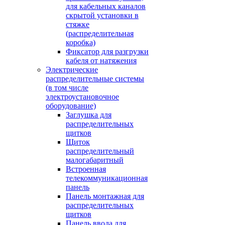
для кабельных каналов
скрытой установки в
стяжке
(распределительная
коробка)
Фиксатор для разгрузки
кабеля от натяжения
Электрические
распределительные системы
(в том числе
электроустановочное
оборудование)
Заглушка для
распределительных
щитков
Щиток
распределительный
малогабаритный
Встроенная
телекоммуникационная
панель
Панель монтажная для
распределительных
щитков
Панель ввода для