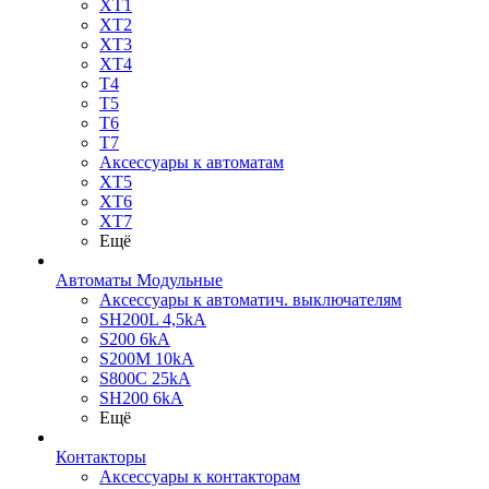
XT1
XT2
XT3
XT4
T4
T5
T6
T7
Аксессуары к автоматам
XT5
XT6
XT7
Ещё
Автоматы Модульные
Аксессуары к автоматич. выключателям
SH200L 4,5kA
S200 6kA
S200M 10kA
S800C 25kA
SH200 6kA
Ещё
Контакторы
Аксессуары к контакторам