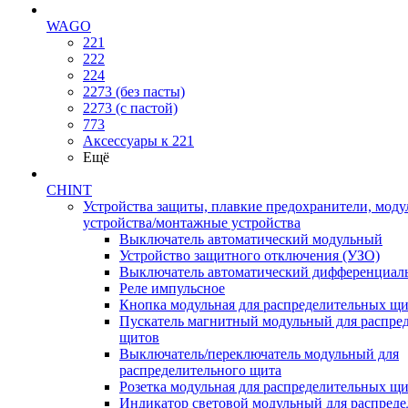
WAGO
221
222
224
2273 (без пасты)
2273 (с пастой)
773
Аксессуары к 221
Ещё
CHINT
Устройства защиты, плавкие предохранители, мод
устройства/монтажные устройства
Выключатель автоматический модульный
Устройство защитного отключения (УЗО)
Выключатель автоматический дифференциаль
Реле импульсное
Кнопка модульная для распределительных щ
Пускатель магнитный модульный для распре
щитов
Выключатель/переключатель модульный для
распределительного щита
Розетка модульная для распределительных щ
Индикатор световой модульный для распред