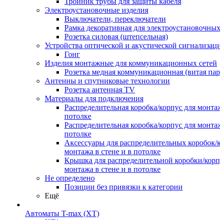
Тройник трубы для защиты кабеля
Электроустановочные изделия
Выключатели, переключатели
Рамка декоративная для электроустановочных
Розетка силовая (штепсельная)
Устройства оптической и акустической сигнализац
Гонг
Изделия монтажные для коммуникационных сетей
Розетка медная коммуникационная (витая пар
Антенны и спутниковые технологии
Розетка антенная TV
Материалы для подключения
Распределительная коробка/корпус для монтаж
потолке
Распределительная коробка/корпус для монтаж
потолке
Аксессуары для распределительных коробок/
монтажа в стене и в потолке
Крышка для распределительной коробки/корп
монтажа в стене и в потолке
Не определено
Позиции без привязки к категории
Ещё
Автоматы T-max (XT)