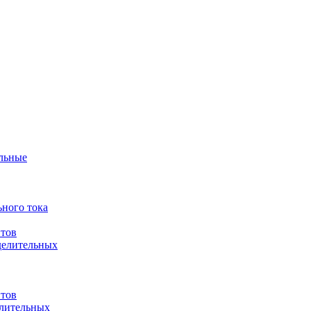
ульные
ного тока
итов
делительных
итов
елительных