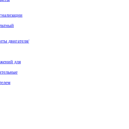
игнализации
ольтный
иты двигателя/
яжений для
ительные
телем