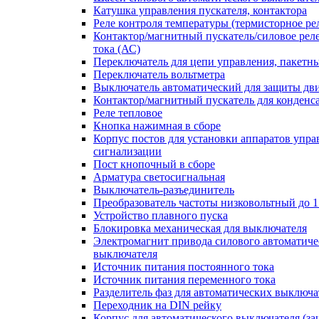
Катушка управления пускателя, контактора
Реле контроля температуры (термисторное ре
Контактор/магнитный пускатель/силовое рел
тока (АС)
Переключатель для цепи управления, пакетн
Переключатель вольтметра
Выключатель автоматический для защиты дви
Контактор/магнитный пускатель для конденс
Реле тепловое
Кнопка нажимная в сборе
Корпус постов для установки аппаратов упра
сигнализации
Пост кнопочный в сборе
Арматура светосигнальная
Выключатель-разъединитель
Преобразователь частоты низковольтный до 1
Устройство плавного пуска
Блокировка механическая для выключателя
Электромагнит привода силового автоматиче
выключателя
Источник питания постоянного тока
Источник питания переменного тока
Разделитель фаз для автоматических выключа
Переходник на DIN рейку
Корпус для автоматического выключателя (з