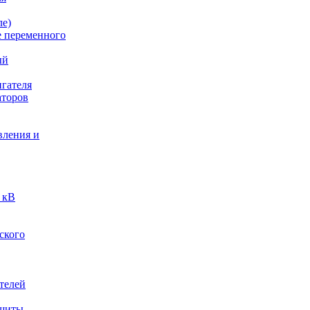
ле)
е переменного
ый
гателя
аторов
вления и
 кВ
ского
телей
ащиты