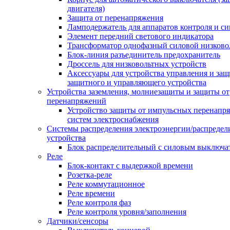
двигателя)
Защита от перенапряжения
Ламподержатель для аппаратов контроля и с
Элемент передний светового индикатора
Трансформатор однофазный силовой низков
Блок-линия разъединитель предохранитель
Дроссель для низковольтных устройств
Аксессуары для устройства управления и защ
защитного и управляющего устройства
Устройства заземления, молниезащиты и защиты от
перенапряжений
Устройство защиты от импульсных перенапр
систем электроснабжения
Системы распределения электроэнергии/распредел
устройства
Блок распределительный с силовым выключа
Реле
Блок-контакт с выдержкой времени
Розетка-реле
Реле коммутационное
Реле времени
Реле контроля фаз
Реле контроля уровня/заполнения
Датчики/сенсоры