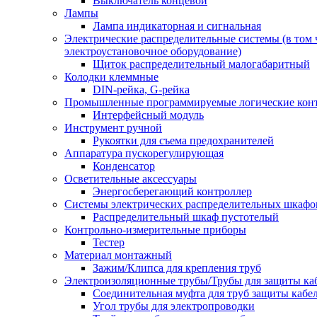
Выключатель концевой
Лампы
Лампа индикаторная и сигнальная
Электрические распределительные системы (в том 
электроустановочное оборудование)
Щиток распределительный малогабаритный
Колодки клеммные
DIN-рейка, G-рейка
Промышленные программируемые логические кон
Интерфейсный модуль
Инструмент ручной
Рукоятки для съема предохранителей
Аппаратура пускорегулирующая
Конденсатор
Осветительные аксессуары
Энергосберегающий контроллер
Системы электрических распределительных шкафо
Распределительный шкаф пустотелый
Контрольно-измерительные приборы
Тестер
Материал монтажный
Зажим/Клипса для крепления труб
Электроизоляционные трубы/Трубы для защиты ка
Соединительная муфта для труб защиты кабе
Угол трубы для электропроводки