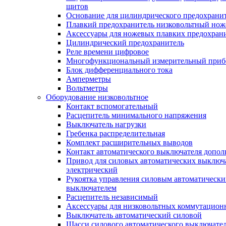
щитов
Основание для цилиндрического предохрани
Плавкий предохранитель низковольтный нож
Аксессуары для ножевых плавких предохран
Цилиндрический предохранитель
Реле времени цифровое
Многофункциональный измерительный приб
Блок дифференциального тока
Амперметры
Вольтметры
Оборудование низковольтное
Контакт вспомогательный
Расцепитель минимального напряжения
Выключатель нагрузки
Гребенка распределительная
Комплект расширительных выводов
Контакт автоматического выключателя допо
Привод для силовых автоматических выключ
электрический
Рукоятка управления силовым автоматическ
выключателем
Расцепитель независимый
Аксессуары для низковольтных коммутацион
Выключатель автоматический силовой
Шасси силового автоматического выключате