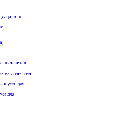
 устройств
ии
а)
а в стене и в
а на стене и на
корпусов для
уса для