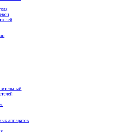
теля
евой
ителей
ор
лнительный
ателей
им
ных аппаратов
ля