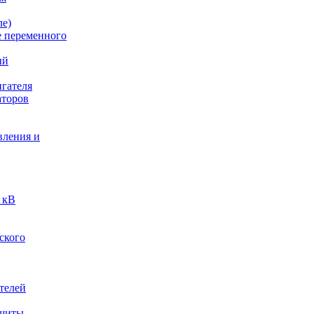
ле)
е переменного
ый
гателя
аторов
вления и
 кВ
ского
телей
ащиты