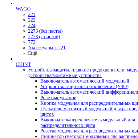
WAGO
221
222
224
2273 (без пасты)
2273 (с пастой)
773
Аксессуары к 221
Ещё
CHINT
Устройства защиты, плавкие предохранители, мод
устройства/монтажные устройства
Выключатель автоматический модульный
Устройство защитного отключения (УЗО)
Выключатель автоматический дифференциаль
Реле импульсное
Кнопка модульная для распределительных щ
Пускатель магнитный модульный для распре
щитов
Выключатель/переключатель модульный для
распределительного щита
Розетка модульная для распределительных щ
Индикатор световой модульный для распред