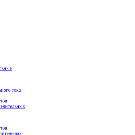
ульные
ного тока
итов
делительных
итов
елительных