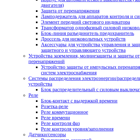
двигателя)
Защита от перенапряжения
Ламподержатель для аппаратов контроля и с
Элемент передний светового индикатора
Трансформатор однофазный силовой низков
Блок-линия разъединитель предохранитель
Дроссель для низковольтных устройств
Аксессуары для устройства управления и защ
защитного и управляющего устройства
Устройства заземления, молниезащиты и защиты от
перенапряжений
Устройство защиты от импульсных перенапр
систем электроснабжения
Системы распределения электроэнергии/распредел
устройства
Блок распределительный с силовым выключа
Реле
Блок-контакт с выдержкой времени
Розетка-реле
Реле коммутационное
Реле времени
Реле контроля фаз
Реле контроля уровня/заполнения
Датчики/сенсоры