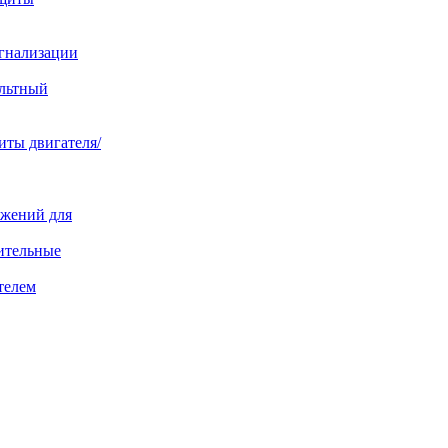
игнализации
ольтный
иты двигателя/
яжений для
ительные
телем