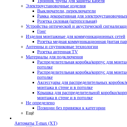
Тройник трубы для защиты кабеля
Электроустановочные изделия
Выключатели, переключатели
Рамка декоративная для электроустановочных
Розетка силовая (штепсельная)
Устройства оптической и акустической сигнализац
Гонг
Изделия монтажные для коммуникационных сетей
Розетка медная коммуникационная (витая пар
Антенны и спутниковые технологии
Розетка антенная TV
Материалы для подключения
Распределительная коробка/корпус для монтаж
потолке
Распределительная коробка/корпус для монтаж
потолке
Аксессуары для распределительных коробок/
монтажа в стене и в потолке
Крышка для распределительной коробки/корп
монтажа в стене и в потолке
Не определено
Позиции без привязки к категории
Ещё
Автоматы T-max (XT)