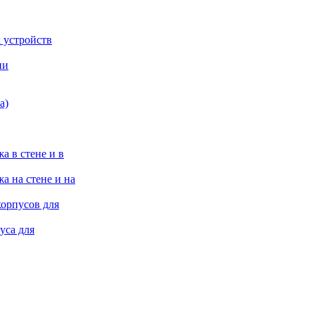
 устройств
ии
а)
а в стене и в
а на стене и на
корпусов для
уса для