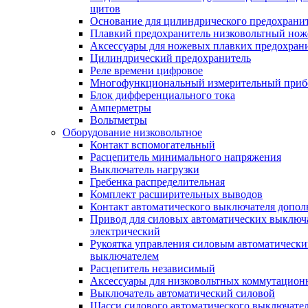
щитов
Основание для цилиндрического предохрани
Плавкий предохранитель низковольтный нож
Аксессуары для ножевых плавких предохран
Цилиндрический предохранитель
Реле времени цифровое
Многофункциональный измерительный приб
Блок дифференциального тока
Амперметры
Вольтметры
Оборудование низковольтное
Контакт вспомогательный
Расцепитель минимального напряжения
Выключатель нагрузки
Гребенка распределительная
Комплект расширительных выводов
Контакт автоматического выключателя допо
Привод для силовых автоматических выключ
электрический
Рукоятка управления силовым автоматическ
выключателем
Расцепитель независимый
Аксессуары для низковольтных коммутацион
Выключатель автоматический силовой
Шасси силового автоматического выключате