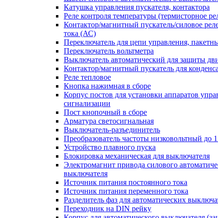
Катушка управления пускателя, контактора
Реле контроля температуры (термисторное ре
Контактор/магнитный пускатель/силовое рел
тока (АС)
Переключатель для цепи управления, пакетн
Переключатель вольтметра
Выключатель автоматический для защиты дви
Контактор/магнитный пускатель для конденс
Реле тепловое
Кнопка нажимная в сборе
Корпус постов для установки аппаратов упра
сигнализации
Пост кнопочный в сборе
Арматура светосигнальная
Выключатель-разъединитель
Преобразователь частоты низковольтный до 1
Устройство плавного пуска
Блокировка механическая для выключателя
Электромагнит привода силового автоматиче
выключателя
Источник питания постоянного тока
Источник питания переменного тока
Разделитель фаз для автоматических выключа
Переходник на DIN рейку
Корпус для автоматического выключателя (з