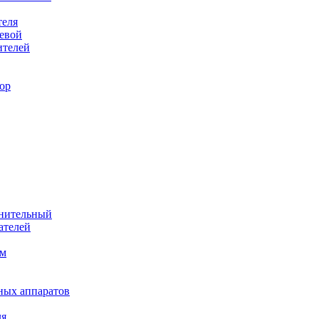
теля
евой
ителей
ор
лнительный
ателей
им
ных аппаратов
ля