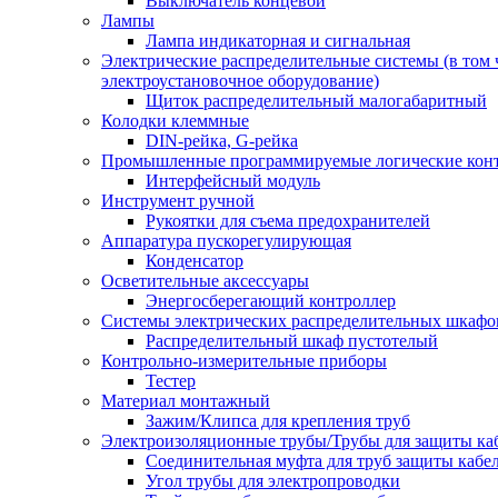
Выключатель концевой
Лампы
Лампа индикаторная и сигнальная
Электрические распределительные системы (в том 
электроустановочное оборудование)
Щиток распределительный малогабаритный
Колодки клеммные
DIN-рейка, G-рейка
Промышленные программируемые логические кон
Интерфейсный модуль
Инструмент ручной
Рукоятки для съема предохранителей
Аппаратура пускорегулирующая
Конденсатор
Осветительные аксессуары
Энергосберегающий контроллер
Системы электрических распределительных шкафо
Распределительный шкаф пустотелый
Контрольно-измерительные приборы
Тестер
Материал монтажный
Зажим/Клипса для крепления труб
Электроизоляционные трубы/Трубы для защиты ка
Соединительная муфта для труб защиты кабе
Угол трубы для электропроводки