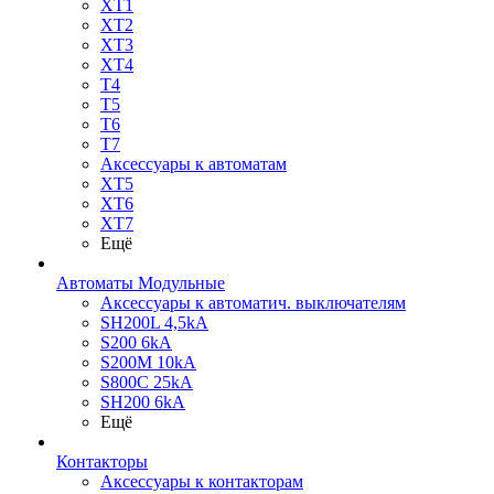
XT1
XT2
XT3
XT4
T4
T5
T6
T7
Аксессуары к автоматам
XT5
XT6
XT7
Ещё
Автоматы Модульные
Аксессуары к автоматич. выключателям
SH200L 4,5kA
S200 6kA
S200M 10kA
S800C 25kA
SH200 6kA
Ещё
Контакторы
Аксессуары к контакторам