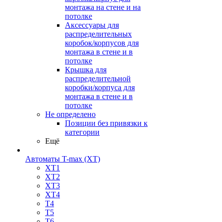
монтажа на стене и на
потолке
Аксессуары для
распределительных
коробок/корпусов для
монтажа в стене и в
потолке
Крышка для
распределительной
коробки/корпуса для
монтажа в стене и в
потолке
Не определено
Позиции без привязки к
категории
Ещё
Автоматы T-max (XT)
XT1
XT2
XT3
XT4
T4
T5
T6