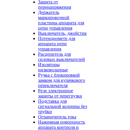
Защита от
перенапряжения
Держатель
маркировочной
пластины аппарата для
цепи управления
Выключатель, джойстик
Потенциометр для
аппарата цепи
управления
Расцепитель для
силовых выключателей
Изоляторы
низковольтные
Ручка с блокировкой
замком для кулачкового
переключателя
Реле электронное
защиты от перегрузки
Подставка для
сигнальной колонны без
трубки
Ограничитель тока
Нажимная поверхность
аппарата контроля и