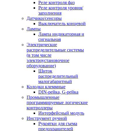
Реле контроля фаз
Реле контроля уровня/
заполнения
Датчики/сенсоры
Выключатель концевой
Лампы
Лампа индикаторная и
сигнальная
Электрические
распределительные системы
(в том числе
электроустановочное
оборудование)
Щиток
распределительный
малогабаритный
Колодки клеммные
DIN-рейка, G-рейка
Промышленные
программируемые логические
контроллеры
Интерфейсный модуль
Инструмент ручной
Рукоятки для съема
предохранителей