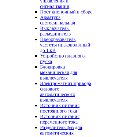
управления и
сигнализации
Пост кнопочный в сборе
Арматура
светосигнальная
Выключатель-
разъединитель
Преобразователь
частоты низковольтный
до 1 кВ
Устройство плавного
пуска
Блокировка
механическая для
выключателя
Электромагнит привода
силового
автоматического
выключателя
Источник питания
постоянного тока
Источник питания
переменного тока
Разделитель фаз для
автоматических