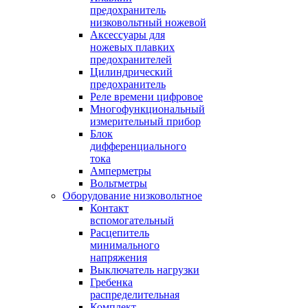
предохранитель
низковольтный ножевой
Аксессуары для
ножевых плавких
предохранителей
Цилиндрический
предохранитель
Реле времени цифровое
Многофункциональный
измерительный прибор
Блок
дифференциального
тока
Амперметры
Вольтметры
Оборудование низковольтное
Контакт
вспомогательный
Расцепитель
минимального
напряжения
Выключатель нагрузки
Гребенка
распределительная
Комплект