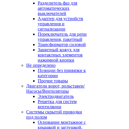
Разделитель фаз для
автоматических
выключателей
Адаптер для устройств
управления и
сигнализации
Переключатель для цепи
управления, пакетный
Трансформатор силовой
Защитный кожух для
контактных элементов
нажимной кнопки
Не определено
Позиции без привязки к
категории
Прочие товары
Двигатели ворот, рольставен/
Насосы/Вентиляторы
Электродвигатель
Решетка для систем
вентиляции
Системы скрытой проводки
под полом
Основание монтажное с
крышкой и заглушкой,