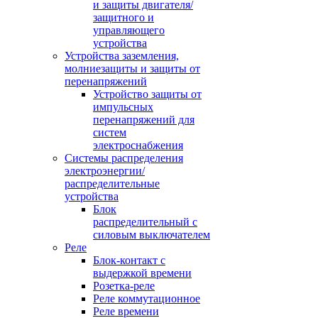
и защиты двигателя/
защитного и
управляющего
устройства
Устройства заземления,
молниезащиты и защиты от
перенапряжений
Устройство защиты от
импульсных
перенапряжений для
систем
электроснабжения
Системы распределения
электроэнергии/
распределительные
устройства
Блок
распределительный с
силовым выключателем
Реле
Блок-контакт с
выдержкой времени
Розетка-реле
Реле коммутационное
Реле времени