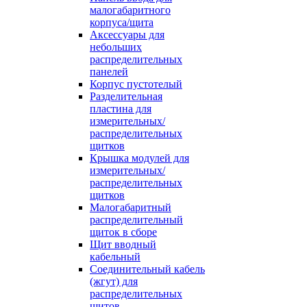
малогабаритного
корпуса/щита
Аксессуары для
небольших
распределительных
панелей
Корпус пустотелый
Разделительная
пластина для
измерительных/
распределительных
щитков
Крышка модулей для
измерительных/
распределительных
щитков
Малогабаритный
распределительный
щиток в сборе
Щит вводный
кабельный
Соединительный кабель
(жгут) для
распределительных
щитов