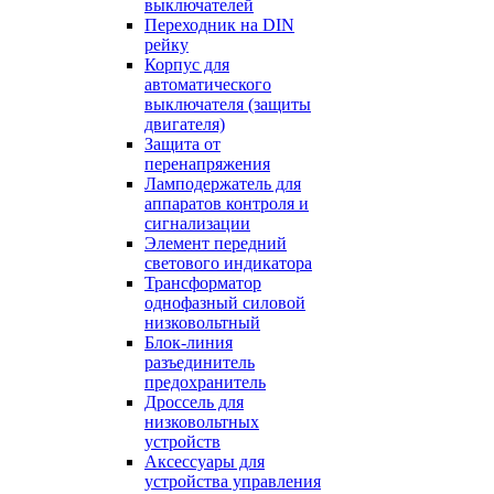
выключателей
Переходник на DIN
рейку
Корпус для
автоматического
выключателя (защиты
двигателя)
Защита от
перенапряжения
Ламподержатель для
аппаратов контроля и
сигнализации
Элемент передний
светового индикатора
Трансформатор
однофазный силовой
низковольтный
Блок-линия
разъединитель
предохранитель
Дроссель для
низковольтных
устройств
Аксессуары для
устройства управления