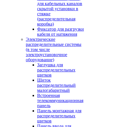
для кабельных каналов
скрытой установки в
стяжке
(распределительная
коробка)
Фиксатор для разгрузки
кабеля от натяжения
Электрические
распределительные системы
(в том числе
электроустановочное
оборудование)
Заглушка для
распределительных
щитков
Щиток
распределительный
малогабаритный
Встроенная
телекоммуникационная
панель
Панель монтажная для
распределительных
щитков
Панель ввода для