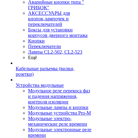
Аварийные кнопки типа "
ГРИБОК"
АКСЕССУАРЫ для
кнопок,лампочек и
переключателей
Боксы для установки
корпусов дверного монтажа
Кнопки
Переключатели
Лампы CL2-502, CL2-523
Ещё
Кабельные разъемы (вилки,
розетки)
Устройства модульные
Модульное реле перекоса фаз
и падения напряжения,
контроля изоляции
Модульные лампы и кнопки
Модульные устройства Pro-M
Модульные электро-
механические реле времени
Модульные электронные реле
времени