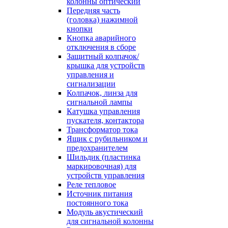
колонны оптический
Передняя часть
(головка) нажимной
кнопки
Кнопка аварийного
отключения в сборе
Защитный колпачок/
крышка для устройств
управления и
сигнализации
Колпачок, линза для
сигнальной лампы
Катушка управления
пускателя, контактора
Трансформатор тока
Ящик с рубильником и
предохранителем
Шильдик (пластинка
маркировочная) для
устройств управления
Реле тепловое
Источник питания
постоянного тока
Модуль акустический
для сигнальной колонны