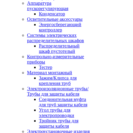
Аппаратура
пускорегулирующая
Конденсатор
Осветительные аксессуары
Энергосберегающий
контроллер
Системы электрических
распределительных шкафов
Распределительный
шкаф пустотелый
Контрольно-измерительные
приборы
Тестер
Материал монтажный
Зажим/Клипса для
крепления труб
Электроизоляционные трубы/
Трубы для защиты кабеля
Соединительная муфта
для труб защиты кабеля
Угол трубы для
электропроводки
Тройник трубы для
защиты кабеля
Электроустановочные изделия