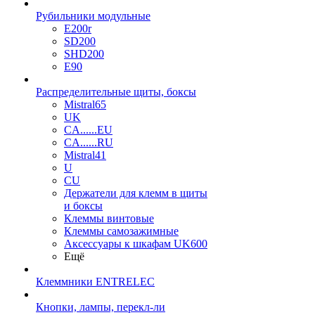
Рубильники модульные
E200r
SD200
SHD200
E90
Распределительные щиты, боксы
Mistral65
UK
CA......EU
CA......RU
Mistral41
U
CU
Держатели для клемм в щиты
и боксы
Клеммы винтовые
Клеммы самозажимные
Аксессуары к шкафам UK600
Ещё
Клеммники ENTRELEC
Кнопки, лампы, перекл-ли