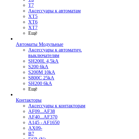
T7
Аксессуары к автоматам
XT5
XT6
XT7
Ещё
Автоматы Модульные
Аксессуары к автоматич.
выключателям
SH200L 4,5kA
S200 6kA
S200M 10kA
S800C 25kA
SH200 6kA
Ещё
Контакторы
Аксессуары к контакторам
AF09...AF38
AF40...AF370
A145 - AF1650
AX09-
B7