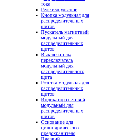
тока
Реле импульсное
Кнопка модульная для
распределительных
щитов
Пускатель магнитный
модульный для
распределительных
щитов
Выключатель/
переключатель
модульный для
распределительного
щита
Розетка модульная для
распределительных
щитов
Индикатор световой
модульный для
распределительных
щитов
Основание для
цилиндрического
предохранителя
Плавкий