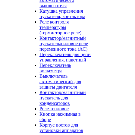
автоматического
выключателя
Катушка управления
пускателя, контактора
Реле контроля
температуры
(термисторное реле)
Контактор/магнитный
пускатель/силовое реле
переменного тока (АС)
Переключатель для цепи
управления, пакетный
Переключатель
вольтметра
Выключатель
автоматический для
защиты двигателя
Контактор/магнитный
пускатель для
конденсаторов
Реле тепловое
Кнопка нажимная в
сборе
Корпус постов для
установки аппаратов