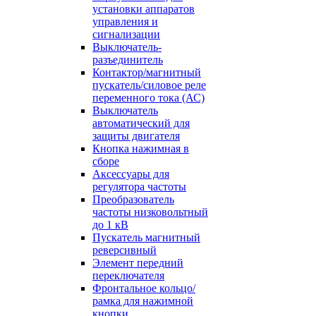
установки аппаратов
управления и
сигнализации
Выключатель-
разъединитель
Контактор/магнитный
пускатель/силовое реле
переменного тока (АС)
Выключатель
автоматический для
защиты двигателя
Кнопка нажимная в
сборе
Аксессуары для
регулятора частоты
Преобразователь
частоты низковольтный
до 1 кВ
Пускатель магнитный
реверсивный
Элемент передний
переключателя
Фронтальное кольцо/
рамка для нажимной
кнопки