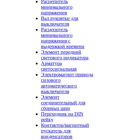
Расцепитель
минимального
напряжения
Вал рукоятки для
выключателя
Расцепитель
минимального
напряжения с
выдержкой времени
Элемент передний
светового индикатора
Арматура
светосигнальная
Электромагнит привода
силового
автоматического
выключателя
Элемент
соединительный для
сборных шин
Переходник на DIN
рейку
Контактор/магнитный
пускатель для
конденсаторов