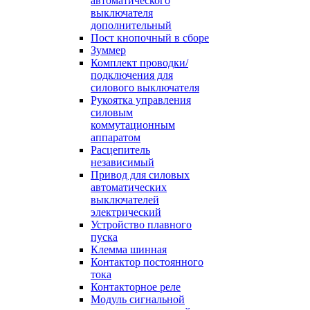
автоматического
выключателя
дополнительный
Пост кнопочный в сборе
Зуммер
Комплект проводки/
подключения для
силового выключателя
Рукоятка управления
силовым
коммутационным
аппаратом
Расцепитель
независимый
Привод для силовых
автоматических
выключателей
электрический
Устройство плавного
пуска
Клемма шинная
Контактор постоянного
тока
Контакторное реле
Модуль сигнальной