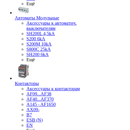
Ещё
Автоматы Модульные
Аксессуары к автоматич.
выключателям
SH200L 4,5kA
S200 6kA
S200M 10kA
S800C 25kA
SH200 6kA
Ещё
Контакторы
Аксессуары к контакторам
AF09...AF38
AF40...AF370
A145 - AF1650
AX09-
B7
ESB (N)
EN