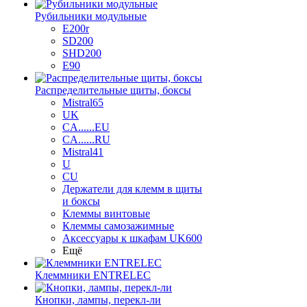
Рубильники модульные
E200r
SD200
SHD200
E90
Распределительные щиты, боксы
Mistral65
UK
CA......EU
CA......RU
Mistral41
U
CU
Держатели для клемм в щиты
и боксы
Клеммы винтовые
Клеммы самозажимные
Аксессуары к шкафам UK600
Ещё
Клеммники ENTRELEC
Кнопки, лампы, перекл-ли