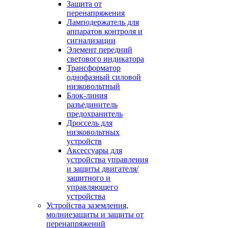
Защита от
перенапряжения
Ламподержатель для
аппаратов контроля и
сигнализации
Элемент передний
светового индикатора
Трансформатор
однофазный силовой
низковольтный
Блок-линия
разъединитель
предохранитель
Дроссель для
низковольтных
устройств
Аксессуары для
устройства управления
и защиты двигателя/
защитного и
управляющего
устройства
Устройства заземления,
молниезащиты и защиты от
перенапряжений