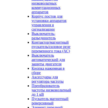
низковольтных
коммутационных
аппаратов
Корпус постов для
установки аппаратов
управления и
сигнализации
Выключатель-
разъединитель
Контактор/магнитный
пускатель/силовое реле
переменного тока (АС)
Выключатель
автоматический для
защиты двигателя
Кнопка нажимная в
сборе
Аксессуары для
регулятора частоты
Преобразователь
частоты низковольтный
до 1 кВ
Пускатель магнитный
реверсивный
Элемент передний