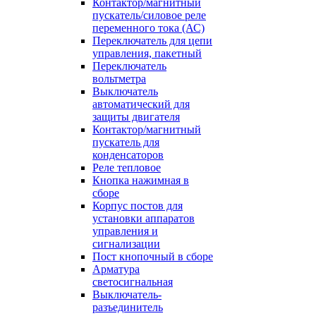
Контактор/магнитный
пускатель/силовое реле
переменного тока (АС)
Переключатель для цепи
управления, пакетный
Переключатель
вольтметра
Выключатель
автоматический для
защиты двигателя
Контактор/магнитный
пускатель для
конденсаторов
Реле тепловое
Кнопка нажимная в
сборе
Корпус постов для
установки аппаратов
управления и
сигнализации
Пост кнопочный в сборе
Арматура
светосигнальная
Выключатель-
разъединитель