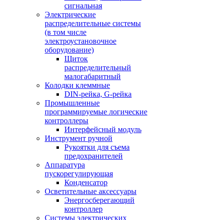
сигнальная
Электрические
распределительные системы
(в том числе
электроустановочное
оборудование)
Щиток
распределительный
малогабаритный
Колодки клеммные
DIN-рейка, G-рейка
Промышленные
программируемые логические
контроллеры
Интерфейсный модуль
Инструмент ручной
Рукоятки для съема
предохранителей
Аппаратура
пускорегулирующая
Конденсатор
Осветительные аксессуары
Энергосберегающий
контроллер
Системы электрических