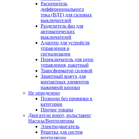
Расцепитель
дифференциального
тока (ВДТ) для силовых
выключателей
Разделитель фаз для
автоматических
выключателей
Адаптер для устройств
управления и
сигнализации
Переключатель для цепи
управления, пакетный
Трансформатор силовой
Защитный кожух для
контактных элементов
нажимной кнопки
Не определено
Позиции без привязки к
категории
Прочие товары
Двигатели ворот, рольставен/
Насосы/Вентиляторы
Электродвигатель
Решетка для систем
вентиляции