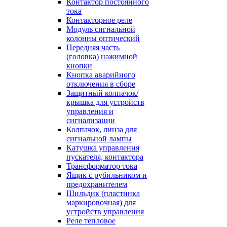
Контактор постоянного
тока
Контакторное реле
Модуль сигнальной
колонны оптический
Передняя часть
(головка) нажимной
кнопки
Кнопка аварийного
отключения в сборе
Защитный колпачок/
крышка для устройств
управления и
сигнализации
Колпачок, линза для
сигнальной лампы
Катушка управления
пускателя, контактора
Трансформатор тока
Ящик с рубильником и
предохранителем
Шильдик (пластинка
маркировочная) для
устройств управления
Реле тепловое