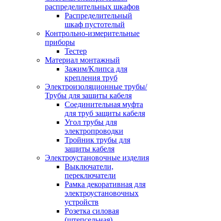
распределительных шкафов
Распределительный
шкаф пустотелый
Контрольно-измерительные
приборы
Тестер
Материал монтажный
Зажим/Клипса для
крепления труб
Электроизоляционные трубы/
Трубы для защиты кабеля
Соединительная муфта
для труб защиты кабеля
Угол трубы для
электропроводки
Тройник трубы для
защиты кабеля
Электроустановочные изделия
Выключатели,
переключатели
Рамка декоративная для
электроустановочных
устройств
Розетка силовая
(штепсельная)