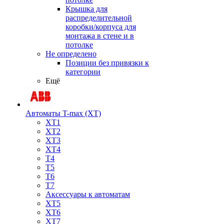
Крышка для
распределительной
коробки/корпуса для
монтажа в стене и в
потолке
Не определено
Позиции без привязки к
категории
Ещё
Автоматы T-max (XT)
XT1
XT2
XT3
XT4
T4
T5
T6
T7
Аксессуары к автоматам
XT5
XT6
XT7