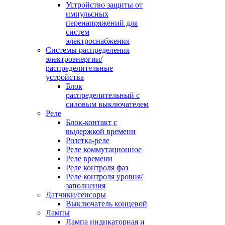
Устройство защиты от
импульсных
перенапряжений для
систем
электроснабжения
Системы распределения
электроэнергии/
распределительные
устройства
Блок
распределительный с
силовым выключателем
Реле
Блок-контакт с
выдержкой времени
Розетка-реле
Реле коммутационное
Реле времени
Реле контроля фаз
Реле контроля уровня/
заполнения
Датчики/сенсоры
Выключатель концевой
Лампы
Лампа индикаторная и