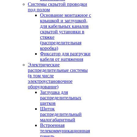
Системы скрытой проводки
под полом
Основание монтажное с
крышкой и заглушкой,
для кабельных каналов
скрытой установки в
стяжке
(распределительная
коробка)
Фиксатор для разгрузки
кабеля от натяжения
Электрические
распределительные системы
(в том числе
электроустановочное
оборудование)
Заглушка для
распределительных
щитков
Щиток
распределительный
малогабаритный
Встроенная
телекоммуникационная
панель