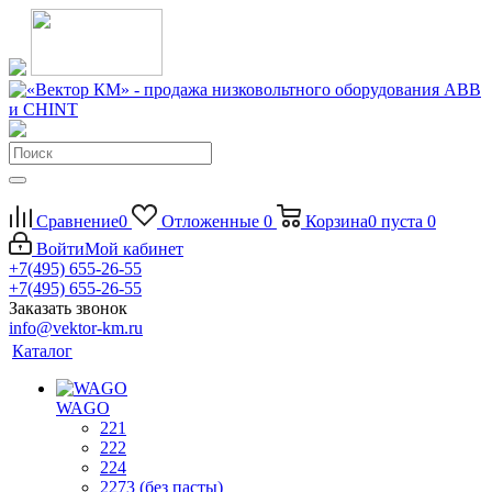
Сравнение
0
Отложенные
0
Корзина
0
пуста
0
Войти
Мой кабинет
+7(495) 655-26-55
+7(495) 655-26-55
Заказать звонок
info@vektor-km.ru
Каталог
WAGO
221
222
224
2273 (без пасты)